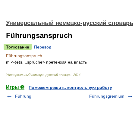
Универсальный немецко-русский словарь
Führungsanspruch
Толкование
Перевод
Führungsanspruch
m
<-(e)s, ..sprüche>
претензия на власть
Универсальный немецко-русский словарь
.
2014
.
Игры ⚽
Поможем решить контрольную работу
Führung
Führungsgremium