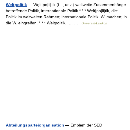
Weltpolitik
— Wẹlt|po|li|tik 〈f.; ; unz.〉 weltweite Zusammenhänge
betreffende Politik, internationale Politik * * * Wẹlt|po|li|tik, die:
Politik im weltweiten Rahmen; internationale Politik: W. machen; in
die W. eingreifen. * * * Weltpolitik, … …
Universal-Lexikon
Abteilungsparteiorganisation
— Emblem der SED