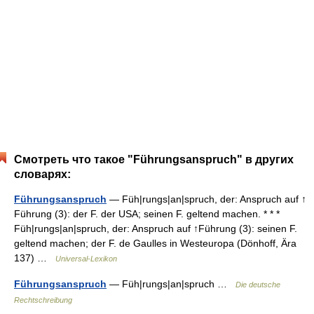
Смотреть что такое "Führungsanspruch" в других
словарях:
Führungsanspruch
— Füh|rungs|an|spruch, der: Anspruch auf ↑
Führung (3): der F. der USA; seinen F. geltend machen. * * *
Füh|rungs|an|spruch, der: Anspruch auf ↑Führung (3): seinen F.
geltend machen; der F. de Gaulles in Westeuropa (Dönhoff, Ära
137) …
Universal-Lexikon
Führungsanspruch
— Füh|rungs|an|spruch …
Die deutsche
Rechtschreibung