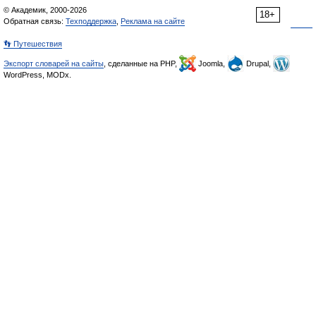
© Академик, 2000-2026
18+
Обратная связь:
Техподдержка
,
Реклама на сайте
👣 Путешествия
Экспорт словарей на сайты
, сделанные на PHP,
Joomla,
Drupal,
WordPress, MODx.